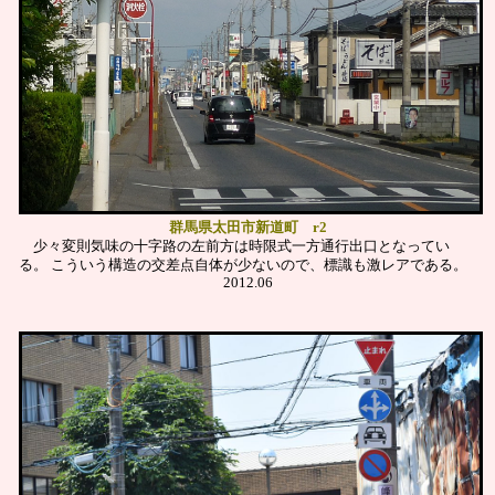
群馬県太田市新道町 r2
少々変則気味の十字路の左前方は時限式一方通行出口となってい
る。
こういう構造の交差点自体が少ないので、標識も激レアである。
2012.06