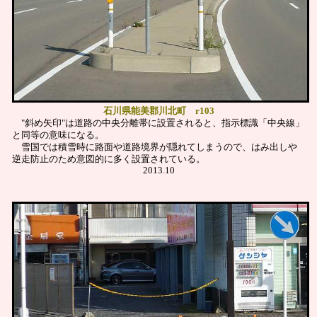
石川県能美郡川北町 r103
"斜め矢印"は道路の中央分離帯に設置されると、指示標識「中央線」
と同等の意味になる。
雪国では積雪時に路面や道路境界が隠れてしまうので、
はみ出しや
逆走防止のため意図的に多く設置されている。
2013.10