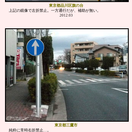
東京都品川区旗の台
上記の鏡像で左折禁止。一方通行だが、補助が無い。
2012.03
東京都三鷹市
純粋に常時右折禁止…。