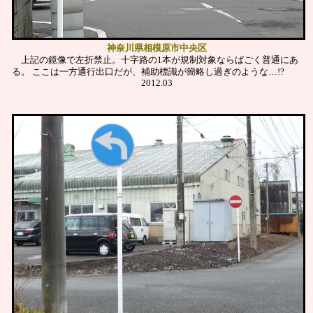
神奈川県相模原市中央区
上記の鏡像で左折禁止。十字路の1本が規制対象ならばごく普通にあ
る。
ここは一方通行出口だが、補助標識が簡略し過ぎのような…!?
2012.03